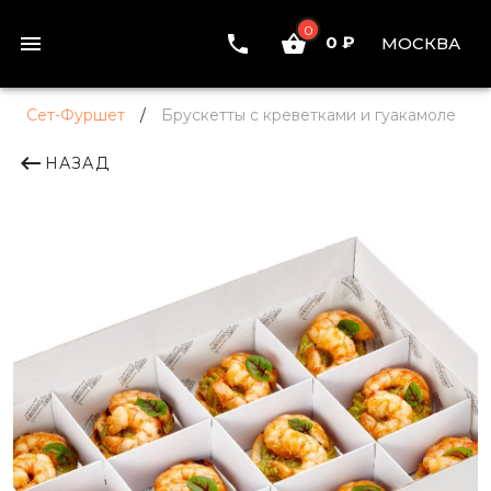
0
0 ₽
МОСКВА
Сет-Фуршет
/
Брускетты с креветками и гуакамоле
НАЗАД