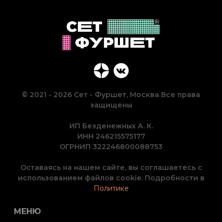
© 2021 - 2026 Сет - Фуршет, Москва Все права
защищены
ИП Безденежных А. К.
ИНН 246215575177
ОГРНИП 322246800088753
Оставаясь на нашем сайте, вы соглашаетесь с
использованием файлов cookie. Подробности в
Политике
МЕНЮ