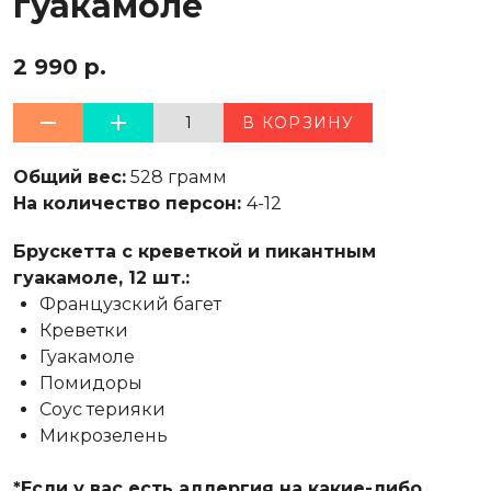
гуакамоле
2 990 р.
1
В КОРЗИНУ
Общий вес:
528 грамм
На количество персон:
4-12
Брускетта с креветкой и пикантным
гуакамоле, 12 шт.:
Французский багет
Креветки
Гуакамоле
Помидоры
Соус терияки
Микрозелень
*Если у вас есть аллергия на какие-либо