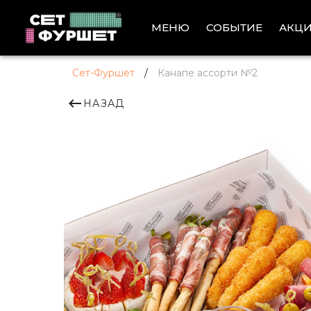
АКЦ
МЕНЮ
СОБЫТИЕ
Сет-Фуршет
/
Канапе ассорти №2
НАЗАД