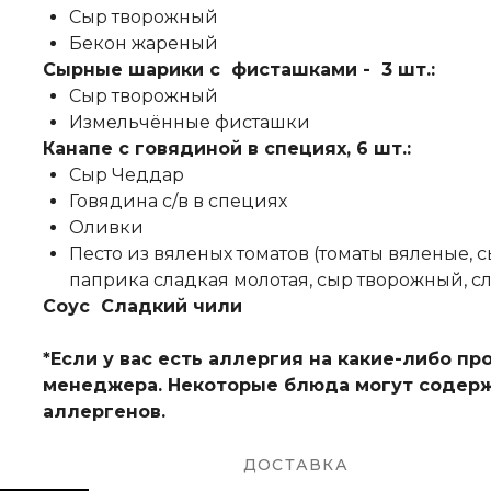
Сыр творожный
Бекон жареный
Сырные шарики с фисташками - 3 шт.:
Сыр творожный
Измельчённые фисташки
Канапе с говядиной в специях, 6 шт.:
Сыр Чеддар
Говядина с/в в специях
Оливки
Песто из вяленых томатов (томаты вяленые, с
паприка сладкая молотая, сыр творожный, с
Соус Сладкий чили
*Если у вас есть аллергия на какие-либо п
менеджера. Некоторые блюда могут содерж
аллергенов.
ДОСТАВКА