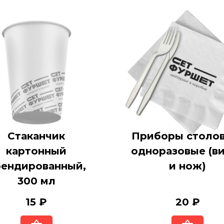
Стаканчик
Приборы столов
картонный
одноразовые (в
рендированный,
и нож)
300 мл
15 ₽
20 ₽