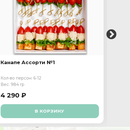
Канапе Ассорти №1
Кана
Кол-во персон: 6-12
Кол-во
Вес: 984 гр
Вес: 1 
4 290 ₽
3 89
В КОРЗИНУ