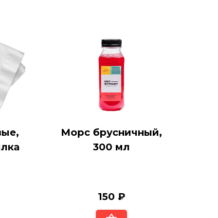
ые,
Морс брусничный,
илка
300 мл
150 ₽