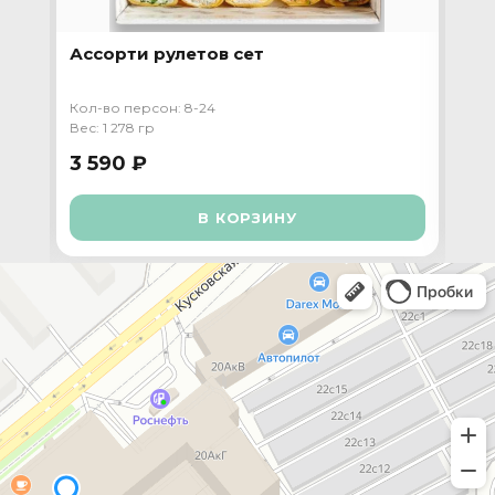
Ассорти рулетов сет
Пр
та
Кол-во персон: 8-24
Кол-
Вес: 1 278 гр
Вес:
3 590 ₽
3 
В КОРЗИНУ