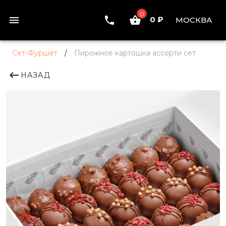
0
0 ₽
МОСКВА
Сет-Фуршет
/
Пирожное картошка ассорти сет
НАЗАД