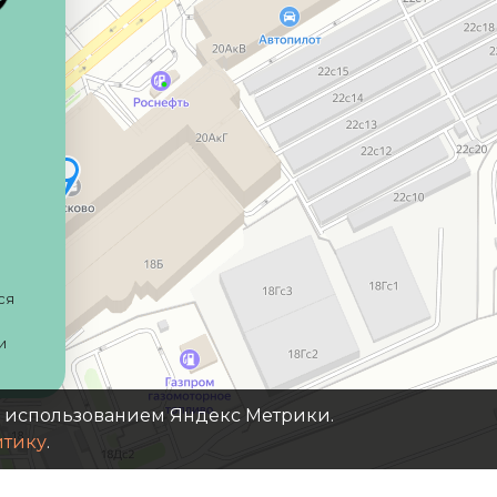
ся
и
с использованием Яндекс Метрики.
итику
.