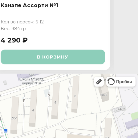
Канапе Ассорти №1
Кана
Кол-во персон: 6-12
Кол-во
Вес: 984 гр
Вес: 1 
4 290 ₽
3 89
В КОРЗИНУ