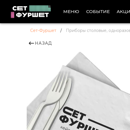
АКЦ
МЕНЮ
СОБЫТИЕ
Сет-Фуршет
/
Приборы столовые, одноразов
НАЗАД