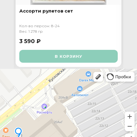
Ассорти рулетов сет
Пр
та
Кол-во персон: 8-24
Кол-
Вес: 1 278 гр
Вес:
3 590 ₽
3 
В КОРЗИНУ