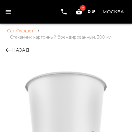
0
0 ₽
МОСКВА
Сет-Фуршет
/
Стаканчик картонный брендированный, 300 мл
НАЗАД