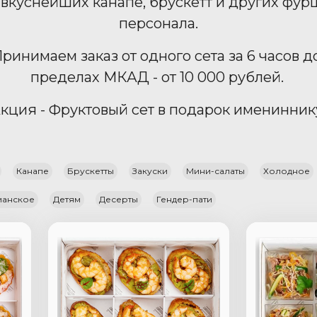
а вкуснейших канапе, брускетт и других фу
персонала.
ринимаем заказ от одного сета за 6 часов д
пределах МКАД - от 10 000 рублей.
кция - Фруктовый сет в подарок именинник
Канапе
Брускетты
Закуски
Мини-салаты
Холодное
ианское
Детям
Десерты
Гендер-пати