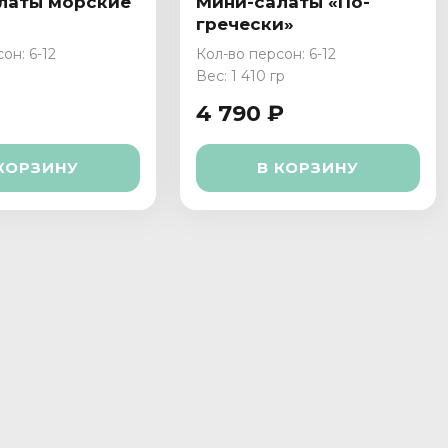
латы морские
Мини-салаты «По-
гречески»
он: 6-12
Кол-во персон: 6-12
Вес: 1 410 гр
4 790 ₽
КОРЗИНУ
В КОРЗИНУ