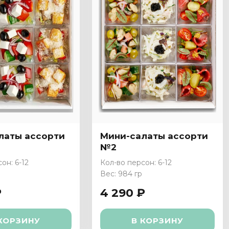
латы ассорти
Мини-салаты ассорти
№2
он: 6-12
Кол-во персон: 6-12
Вес: 984 гр
₽
4 290 ₽
КОРЗИНУ
В КОРЗИНУ