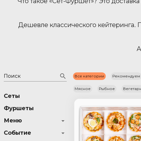
Что такое «Сет-Фуршет»? Это доставк
Дешевле классического кейтеринга. П
А
Поиск
Все категории
Рекомендуем
Мясное
Рыбное
Вегетар
Сеты
Фуршеты
Меню
Событие