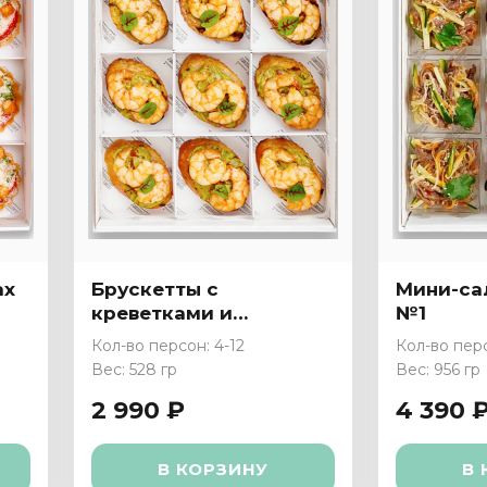
ах
Брускетты с
Мини-са
креветками и
№1
гуакамоле
Кол-во персон: 4-12
Кол-во перс
Вес: 528 гр
Вес: 956 гр
2 990 ₽
4 390 
В КОРЗИНУ
В 