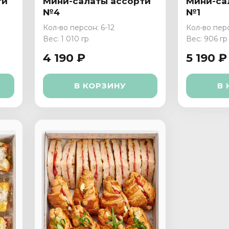
ти
Мини-салаты ассорти
Мини-са
№4
№1
Кол-во персон: 6-12
Кол-во перс
Вес: 1 010 гр
Вес: 906 гр
4 190 ₽
5 190 ₽
В КОРЗИНУ
В 