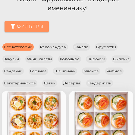
имениннику!
ФИЛЬТРЫ
Все категории
Рекомендуем
Канапе
Брускетты
Закуски
Мини-салаты
Холодное
Пирожки
Выпечка
Сэндвичи
Горячее
Шашлычки
Мясное
Рыбное
Вегетарианское
Детям
Десерты
Гендер-пати