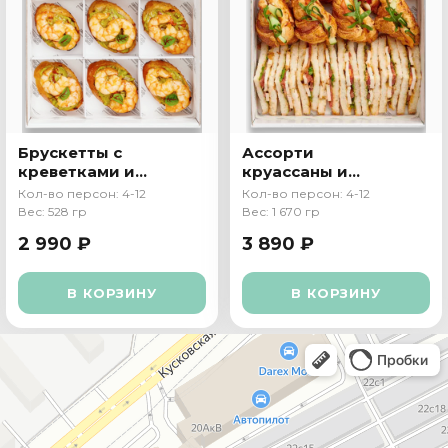
Брускетты с
Ассорти
креветками и
круассаны и
гуакамоле
сэндвичи
Кол-во персон: 4-12
Кол-во персон: 4-12
Вес: 528 гр
Вес: 1 670 гр
2 990 ₽
3 890 ₽
В КОРЗИНУ
В КОРЗИНУ