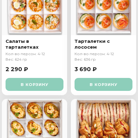
Салаты в
Тарталетки с
тарталетках
лососем
Кол-во персон: 4-12
Кол-во персон: 4-12
Вес: 624 гр
Вес: 636 гр
2 290 ₽
3 690 ₽
В КОРЗИНУ
В КОРЗИНУ