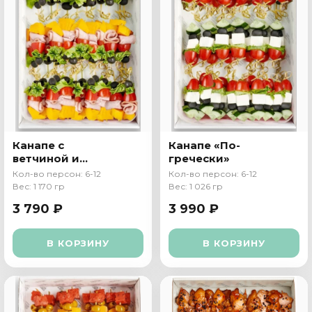
Канапе c
Канапе «По-
ветчиной и
гречески»
сыром Чеддер
Кол-во персон: 6-12
Кол-во персон: 6-12
Вес: 1 170 гр
Вес: 1 026 гр
3 790 ₽
3 990 ₽
В КОРЗИНУ
В КОРЗИНУ