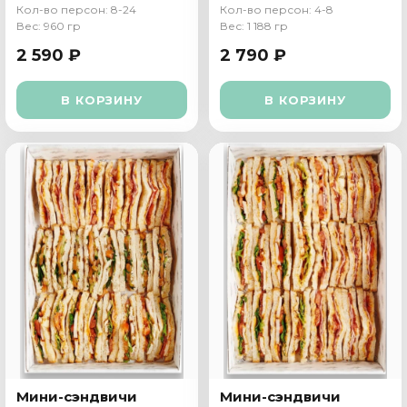
сыром
томатами
Кол-во персон: 8-24
Кол-во персон: 4-8
Вес: 960 гр
Вес: 1 188 гр
2 590 ₽
2 790 ₽
В КОРЗИНУ
В КОРЗИНУ
Мини-сэндвичи
Мини-сэндвичи