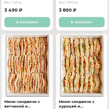
Вес: 1 411 гр
Вес: 1 670 гр
3 490 ₽
3 890 ₽
В КОРЗИНУ
В КОРЗИНУ
Мини-сэндвичи с
Мини-сэндвичи с
ветчиной и
курицей и