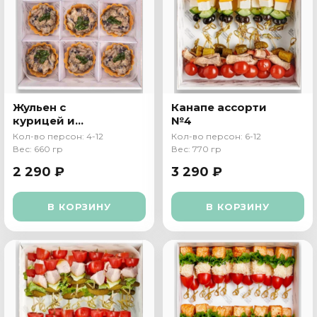
Жульен с
Канапе ассорти
курицей и
№4
грибами в
Кол-во персон: 4-12
Кол-во персон: 6-12
тарталетке
Вес: 660 гр
Вес: 770 гр
2 290 ₽
3 290 ₽
В КОРЗИНУ
В КОРЗИНУ