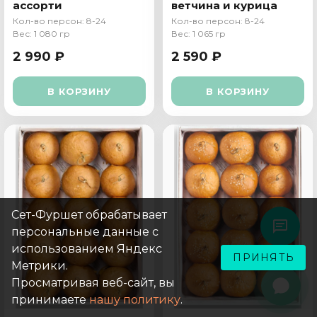
ассорти
ветчина и курица
Кол-во персон: 8-24
Кол-во персон: 8-24
Вес: 1 080 гр
Вес: 1 065 гр
2 990 ₽
2 590 ₽
В КОРЗИНУ
В КОРЗИНУ
Сет-Фуршет обрабатывает
персональные данные с
использованием Яндекс
ПРИНЯТЬ
Метрики.
Просматривая веб-сайт, вы
принимаете
нашу политику
.