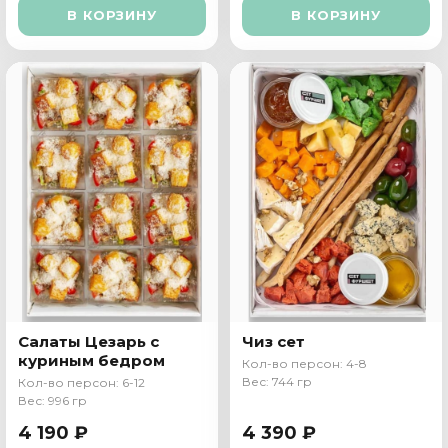
В КОРЗИНУ
В КОРЗИНУ
Салаты Цезарь с
Чиз сет
куриным бедром
Кол-во персон: 4-8
Вес: 744 гр
Кол-во персон: 6-12
Вес: 996 гр
4 190 ₽
4 390 ₽