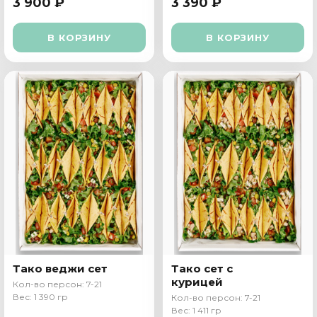
3 900 ₽
3 390 ₽
В КОРЗИНУ
В КОРЗИНУ
Тако веджи сет
Тако сет с
курицей
Кол-во персон: 7-21
Вес: 1 390 гр
Кол-во персон: 7-21
Вес: 1 411 гр