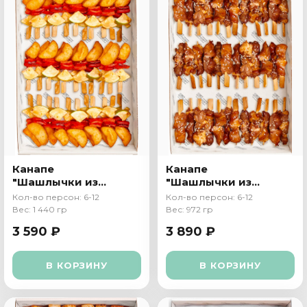
Канапе
Канапе
"Шашлычки из
"Шашлычки из
овощей"
свинины"
Кол-во персон: 6-12
Кол-во персон: 6-12
Вес: 1 440 гр
Вес: 972 гр
3 590 ₽
3 890 ₽
В КОРЗИНУ
В КОРЗИНУ