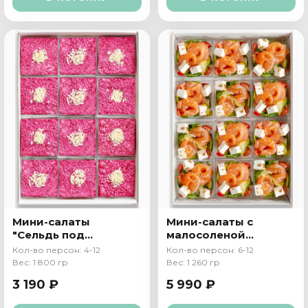
Мини-салаты
Мини-салаты с
"Сельдь под
малосоленой
шубой"
семгой
Кол-во персон: 4-12
Кол-во персон: 6-12
Вес: 1 800 гр
Вес: 1 260 гр
3 190 ₽
5 990 ₽