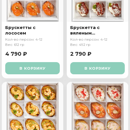
Брускетты с
Брускетта с
лососем
вяленым
томатом,
Кол-во персон: 4-12
Кол-во персон: 4-12
творожным
Вес: 612 гр
Вес: 492 гр
кремом и
4 790 ₽
2 790 ₽
пармезаном
В КОРЗИНУ
В КОРЗИНУ