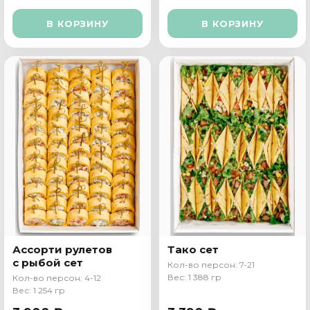
В КОРЗИНУ
В КОРЗИНУ
Ассорти рулетов
Тако сет
с рыбой сет
Кол-во персон: 7-21
Вес: 1 388 гр
Кол-во персон: 4-12
Вес: 1 254 гр