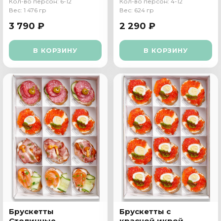
Кол-во персон: 6-12
Кол-во персон: 4-12
Вес: 1 476 гр
Вес: 624 гр
3 790 ₽
2 290 ₽
В КОРЗИНУ
В КОРЗИНУ
Брускетты
Брускетты с
Столичные
красной икрой