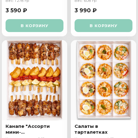
Вес: 1 278 гр
Вес: 608 гр
3 590 ₽
3 990 ₽
В КОРЗИНУ
В КОРЗИНУ
Канапе "Ассорти
Салаты в
мини-
тарталетках
шашлычков"