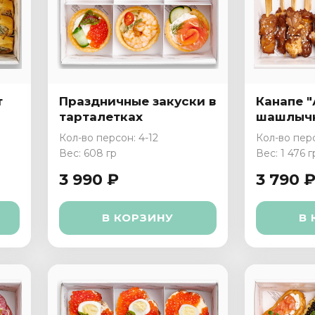
т
Праздничные закуски в
Канапе 
тарталетках
шашлыч
Кол-во персон: 4-12
Кол-во перс
Вес: 608 гр
Вес: 1 476 г
3 990 ₽
3 790 
В КОРЗИНУ
В 