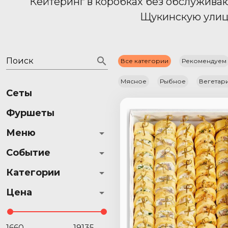
Кейтеринг в коробках без обслужива
Щукинскую улицу 
Поиск
Все категории
Рекомендуем
Мясное
Рыбное
Вегетар
Сеты
Фуршеты
Меню
Событие
Категории
Цена
—