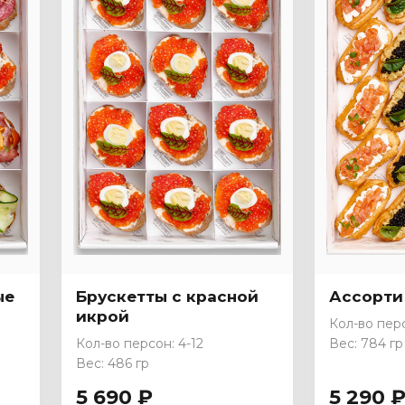
ые
Брускетты с красной
Ассорти
икрой
Кол-во перс
Кол-во персон: 4-12
Вес: 784 гр
Вес: 486 гр
5 690 ₽
5 290 