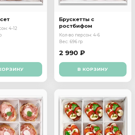
 сет
Брускетты с
ростбифом
он: 4-12
р
Кол-во персон: 4-6
Вес: 696 гр
2 990 ₽
КОРЗИНУ
В КОРЗИНУ