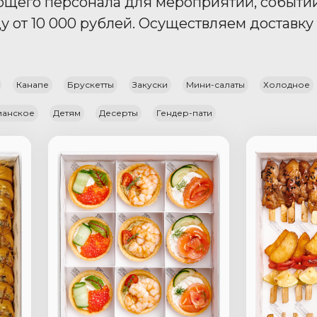
ющего персонала для мероприятий, событий 
от 10 000 рублей. Осуществляем доставку з
Канапе
Брускетты
Закуски
Мини-салаты
Холодное
ианское
Детям
Десерты
Гендер-пати