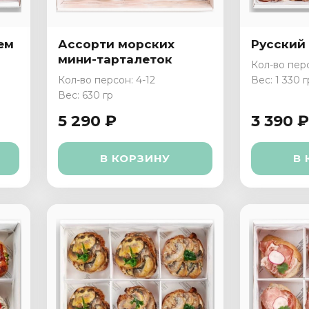
ем
Ассорти морских
Русский
мини-тарталеток
Кол-во перс
Кол-во персон: 4-12
Вес: 1 330 г
Вес: 630 гр
5 290 ₽
3 390 ₽
В КОРЗИНУ
В 