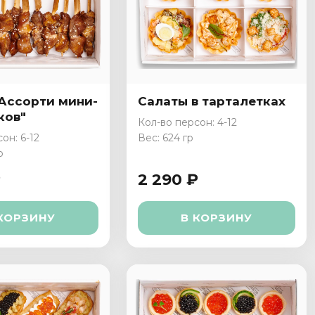
"Ассорти мини-
Салаты в тарталетках
ков"
Кол-во персон: 4-12
он: 6-12
Вес: 624 гр
р
₽
2 290 ₽
КОРЗИНУ
В КОРЗИНУ