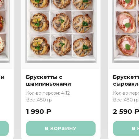
 и
Брускетты с
Брускет
шампиньонами
сыровял
«Коппа»
Кол-во персон: 4-12
Кол-во перс
Вес: 480 гр
Вес: 480 гр
1 990 ₽
2 590 
В КОРЗИНУ
В 