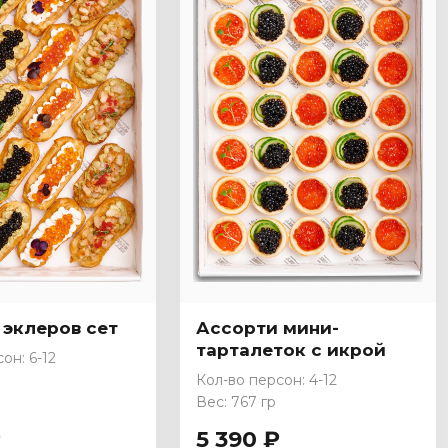
 эклеров сет
Ассорти мини-
тарталеток с икрой
он: 6-12
Кол-во персон: 4-12
Вес: 767 гр
₽
5 390 ₽