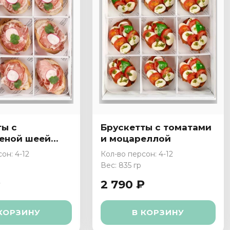
ты с
Брускетты с томатами
еной шеей
и моцареллой
он: 4-12
Кол-во персон: 4-12
Вес: 835 гр
₽
2 790 ₽
КОРЗИНУ
В КОРЗИНУ