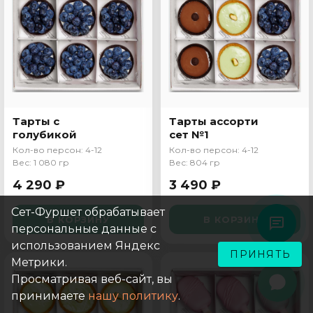
Тарты с
Тарты ассорти
голубикой
сет №1
Кол-во персон: 4-12
Кол-во персон: 4-12
Вес: 1 080 гр
Вес: 804 гр
4 290 ₽
3 490 ₽
Сет-Фуршет обрабатывает
В КОРЗИНУ
В КОРЗИНУ
персональные данные с
использованием Яндекс
ПРИНЯТЬ
Метрики.
Просматривая веб-сайт, вы
принимаете
нашу политику
.