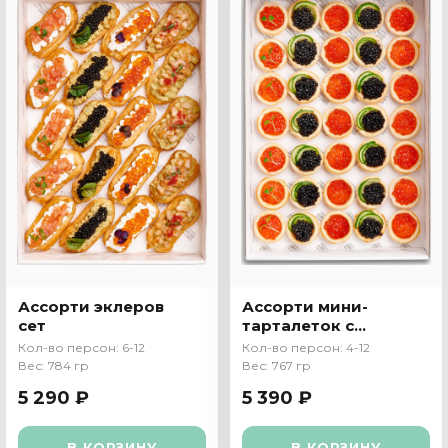
Ассорти эклеров
Ассорти мини-
сет
тарталеток с
икрой
Кол-во персон: 6-12
Кол-во персон: 4-12
Вес: 784 гр
Вес: 767 гр
5 290 ₽
5 390 ₽
В КОРЗИНУ
В КОРЗИНУ