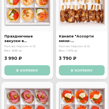
Праздничные
Канапе "Ассорти
закуски в
мини-
тарталетках
шашлычков"
Кол-во персон: 4-12
Кол-во персон: 6-12
Вес: 608 гр
Вес: 1 476 гр
3 990 ₽
3 790 ₽
В КОРЗИНУ
В КОРЗИНУ