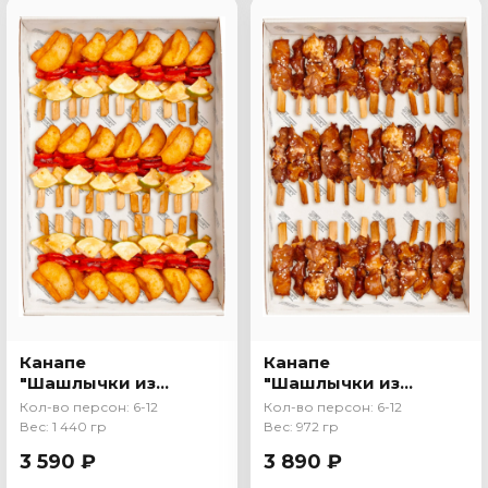
Канапе
Канапе
"Шашлычки из
"Шашлычки из
овощей"
свинины"
Кол-во персон: 6-12
Кол-во персон: 6-12
Вес: 1 440 гр
Вес: 972 гр
3 590 ₽
3 890 ₽