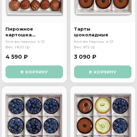
Пирожное
Тарты
картошка
шоколадные
ассорти сет
Кол-во персон: 4-12
Кол-во персон: 4-12
Вес: 1 820 гр
Вес: 672 гр
4 590 ₽
3 090 ₽
В КОРЗИНУ
В КОРЗИНУ