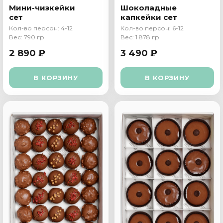
Мини-чизкейки
Шоколадные
сет
капкейки сет
Кол-во персон: 4-12
Кол-во персон: 6-12
Вес: 790 гр
Вес: 1 878 гр
2 890 ₽
3 490 ₽
В КОРЗИНУ
В КОРЗИНУ