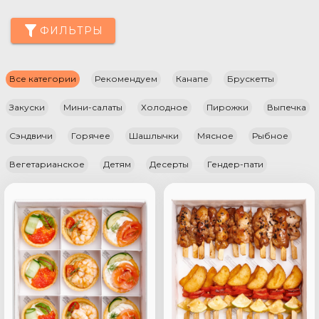
ФИЛЬТРЫ
Все категории
Рекомендуем
Канапе
Брускетты
Закуски
Мини-салаты
Холодное
Пирожки
Выпечка
Сэндвичи
Горячее
Шашлычки
Мясное
Рыбное
Вегетарианское
Детям
Десерты
Гендер-пати