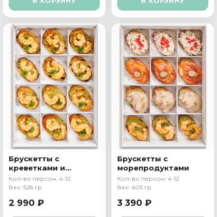
В КОРЗИНУ
В КОРЗИНУ
Брускетты с
Брускетты с
креветками и
морепродуктами
гуакамоле
Кол-во персон: 4-12
Кол-во персон: 4-12
Вес: 528 гр
Вес: 603 гр
2 990 ₽
3 390 ₽