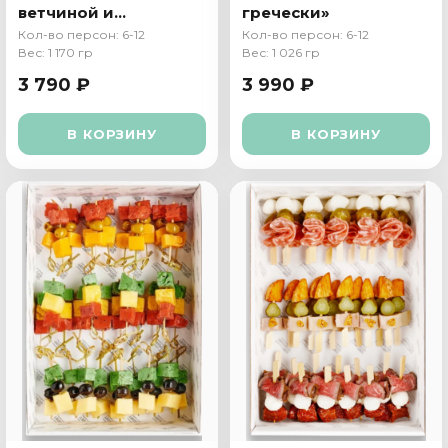
ветчиной и
гречески»
сыром Чеддер
Кол-во персон: 6-12
Кол-во персон: 6-12
Вес: 1 170 гр
Вес: 1 026 гр
3 790 ₽
3 990 ₽
В КОРЗИНУ
В КОРЗИНУ