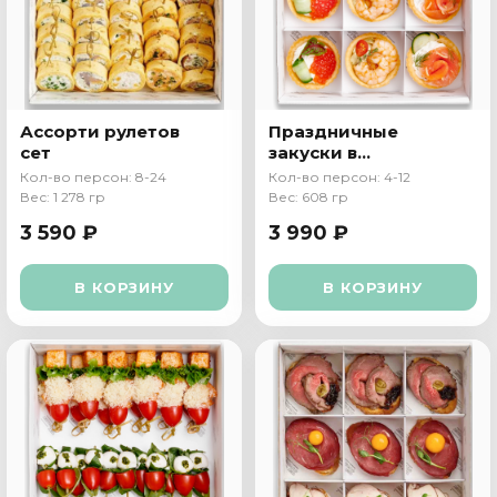
Ассорти рулетов
Праздничные
сет
закуски в
тарталетках
Кол-во персон: 8-24
Кол-во персон: 4-12
Вес: 1 278 гр
Вес: 608 гр
3 590 ₽
3 990 ₽
В КОРЗИНУ
В КОРЗИНУ