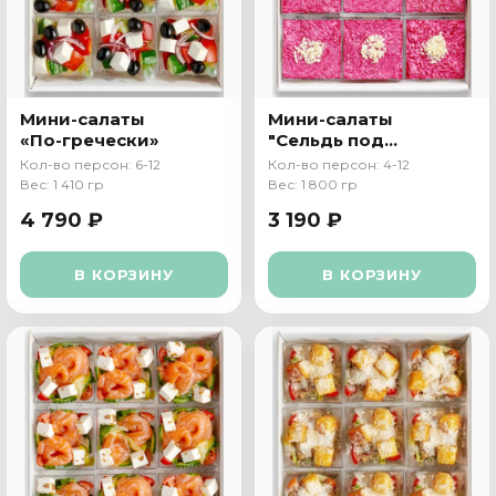
Мини-салаты
Мини-салаты
«По-гречески»
"Сельдь под
шубой"
Кол-во персон: 6-12
Кол-во персон: 4-12
Вес: 1 410 гр
Вес: 1 800 гр
4 790 ₽
3 190 ₽
В КОРЗИНУ
В КОРЗИНУ