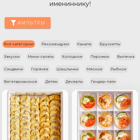
имениннику!
ФИЛЬТРЫ
Все категории
Рекомендуем
Канапе
Брускетты
Закуски
Мини-салаты
Холодное
Пирожки
Выпечка
Сэндвичи
Горячее
Шашлычки
Мясное
Рыбное
Вегетарианское
Детям
Десерты
Гендер-пати