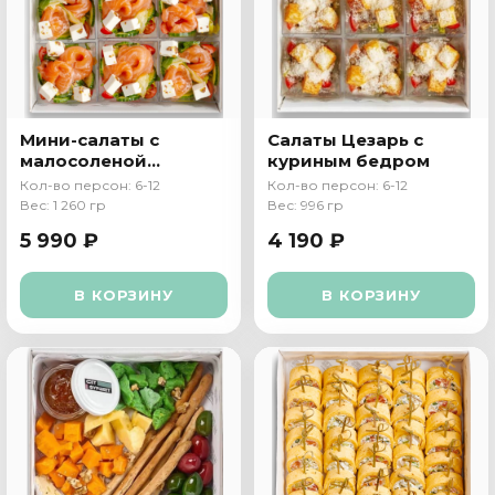
Мини-салаты с
Салаты Цезарь с
малосоленой
куриным бедром
семгой
Кол-во персон: 6-12
Кол-во персон: 6-12
Вес: 1 260 гр
Вес: 996 гр
5 990 ₽
4 190 ₽
В КОРЗИНУ
В КОРЗИНУ