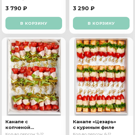
3 790 ₽
3 290 ₽
В КОРЗИНУ
В КОРЗИНУ
Канапе с
Канапе «Цезарь»
копченой
с куриным филе
грудкой и
Кол-во персон: 9-12
Кол-во персон: 6-12