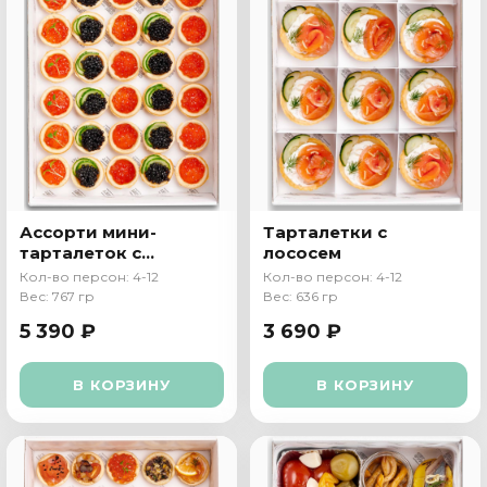
Ассорти мини-
Тарталетки с
тарталеток с
лососем
икрой
Кол-во персон: 4-12
Кол-во персон: 4-12
Вес: 767 гр
Вес: 636 гр
5 390 ₽
3 690 ₽
В КОРЗИНУ
В КОРЗИНУ