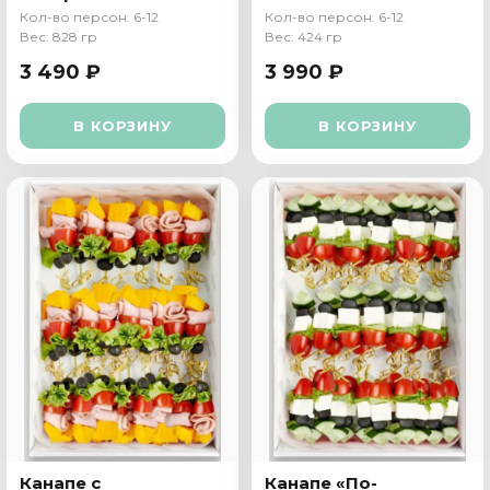
томатами
Кол-во персон: 6-12
Кол-во персон: 6-12
Вес: 828 гр
Вес: 424 гр
3 490 ₽
3 990 ₽
В КОРЗИНУ
В КОРЗИНУ
Канапе c
Канапе «По-