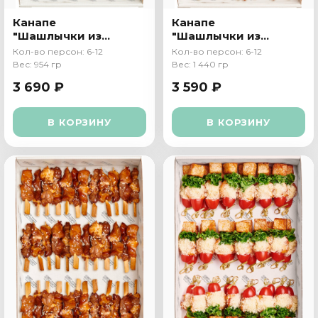
Канапе
Канапе
"Шашлычки из
"Шашлычки из
курицы"
овощей"
Кол-во персон: 6-12
Кол-во персон: 6-12
Вес: 954 гр
Вес: 1 440 гр
3 690 ₽
3 590 ₽
В КОРЗИНУ
В КОРЗИНУ