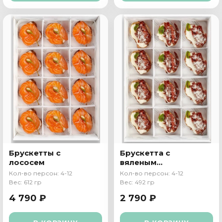
Брускетты с
Брускетта с
лососем
вяленым
томатом,
Кол-во персон: 4-12
Кол-во персон: 4-12
творожным
Вес: 612 гр
Вес: 492 гр
кремом и
4 790 ₽
2 790 ₽
пармезаном