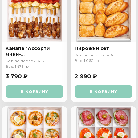
Канапе "Ассорти
Пирожки сет
мини-
Кол-во персон: 4-6
шашлычков"
Вес: 1 060 гр
Кол-во персон: 6-12
Вес: 1 476 гр
3 790 ₽
2 990 ₽
В КОРЗИНУ
В КОРЗИНУ