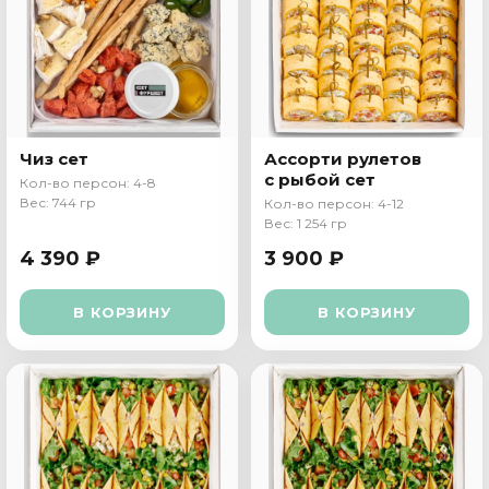
Чиз сет
Ассорти рулетов
с рыбой сет
Кол-во персон: 4-8
Вес: 744 гр
Кол-во персон: 4-12
Вес: 1 254 гр
4 390 ₽
3 900 ₽
В КОРЗИНУ
В КОРЗИНУ