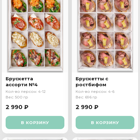
Брускетта
Брускетты с
ассорти №4
ростбифом
Кол-во персон: 4-12
Кол-во персон: 4-6
Вес: 500 гр
Вес: 696 гр
2 990 ₽
2 990 ₽
В КОРЗИНУ
В КОРЗИНУ