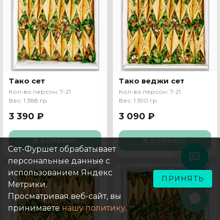
Тако сет
Тако веджи сет
Кол-во персон: 7-21
Кол-во персон: 7-21
Вес: 1 388 гр
Вес: 1 390 гр
3 390 ₽
3 090 ₽
В КОРЗИНУ
В КОРЗИНУ
Сет-Фуршет обрабатывает
персональные данные с
использованием Яндекс
ПРИНЯТЬ
Метрики.
Просматривая веб-сайт, вы
принимаете
нашу политику
.