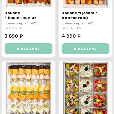
Канапе
Канапе "Цезарь"
"Шашлычки из
с креветкой
свинины"
Кол-во персон: 6-12
Кол-во персон: 6-12
Вес: 972 гр
Вес: 1 692 гр
3 890 ₽
4 990 ₽
В КОРЗИНУ
В КОРЗИНУ