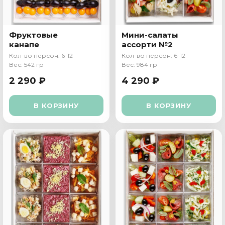
Фруктовые
Мини-салаты
канапе
ассорти №2
Кол-во персон: 6-12
Кол-во персон: 6-12
Вес: 542 гр
Вес: 984 гр
2 290 ₽
4 290 ₽
В КОРЗИНУ
В КОРЗИНУ